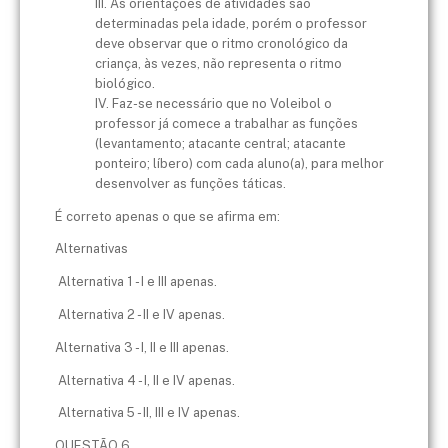
III. As orientações de atividades são
determinadas pela idade, porém o professor
deve observar que o ritmo cronológico da
criança, às vezes, não representa o ritmo
biológico.
IV. Faz-se necessário que no Voleibol o
professor já comece a trabalhar as funções
(levantamento; atacante central; atacante
ponteiro; líbero) com cada aluno(a), para melhor
desenvolver as funções táticas.
É correto apenas o que se afirma em:
Alternativas
Alternativa 1 - I e III apenas.
Alternativa 2 - II e IV apenas.
Alternativa 3 - I, II e III apenas.
Alternativa 4 - I, II e IV apenas.
Alternativa 5 - II, III e IV apenas.
QUESTÃO 6