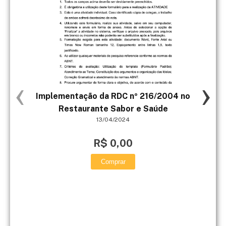
‹
›
Implementação da RDC nº 216/2004 no
MA
Restaurante Sabor e Saúde
13/04/2024
Ge
disc
R$ 0,00
Comprar