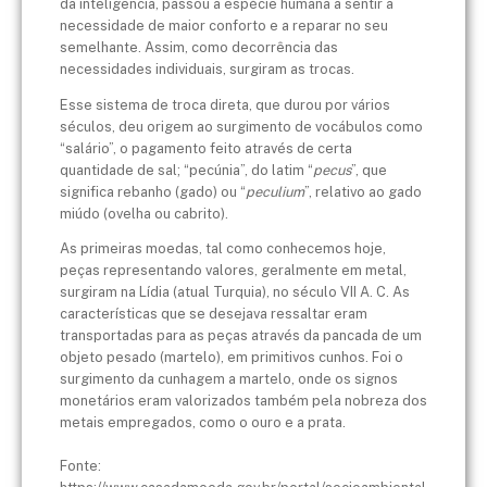
da inteligência, passou a espécie humana a sentir a
necessidade de maior conforto e a reparar no seu
semelhante. Assim, como decorrência das
necessidades individuais, surgiram as trocas.
Esse sistema de troca direta, que durou por vários
séculos, deu origem ao surgimento de vocábulos como
“salário”, o pagamento feito através de certa
quantidade de sal; “pecúnia”, do latim “
pecus
”, que
significa rebanho (gado) ou “
peculium
”, relativo ao gado
miúdo (ovelha ou cabrito).
As primeiras moedas, tal como conhecemos hoje,
peças representando valores, geralmente em metal,
surgiram na Lídia (atual Turquia), no século VII A. C. As
características que se desejava ressaltar eram
transportadas para as peças através da pancada de um
objeto pesado (martelo), em primitivos cunhos. Foi o
surgimento da cunhagem a martelo, onde os signos
monetários eram valorizados também pela nobreza dos
metais empregados, como o ouro e a prata.
Fonte: