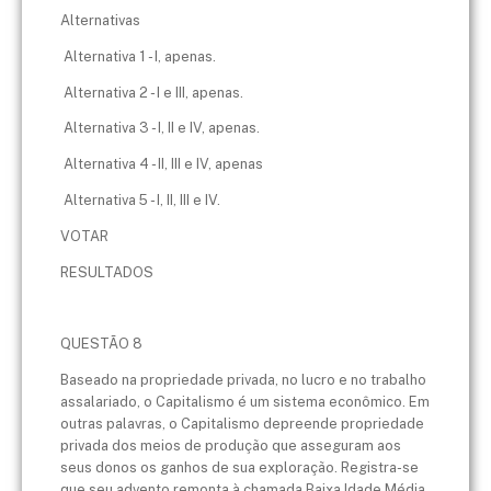
Alternativas
Alternativa 1 - I, apenas.
Alternativa 2 - I e III, apenas.
Alternativa 3 - I, II e IV, apenas.
Alternativa 4 - II, III e IV, apenas
Alternativa 5 - I, II, III e IV.
VOTAR
RESULTADOS
QUESTÃO 8
Baseado na propriedade privada, no lucro e no trabalho
assalariado, o Capitalismo é um sistema econômico. Em
outras palavras, o Capitalismo depreende propriedade
privada dos meios de produção que asseguram aos
seus donos os ganhos de sua exploração. Registra-se
que seu advento remonta à chamada Baixa Idade Média,