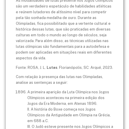
As modalidades de lutas presente nos Jogos Olímpicos
são um verdadeiro espetáculo de habilidades atléticas
e reúnem lutadores de altíssimo nível para competir
pela tão sonhada medalha de ouro. Durante as
Olimpíadas, fica possibilitado que a vertente cultural e
histórica dessas lutas, que são praticadas em diversas
culturas em todo o mundo ao longo de séculos, seja
valorizada. Para além disso, as técnicas utilizadas nas
lutas olímpicas são fundamentais para a autodefesa e
podem ser aplicadas em situações reais em diferentes
aspectos da vida.
Fonte: ROSA, J. L.
Lutas
. Florianópolis, SC: Arqué, 2023.
Com relação à presença das lutas nas Olimpíadas,
analise as sentenças a seguir:
A primeira aparição da Luta Olímpica nos Jogos
Olímpicos aconteceu na primeira edição dos
Jogos da Era Moderna, em Atenas 1896.
II. A história do Boxe começa nos Jogos
Olímpicos da Antiguidade em Olímpia na Grécia,
em 688 a.C.
III. O Judô esteve presente nos Jogos Olímpicos a