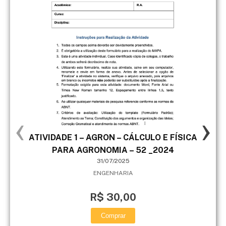
‹
›
ATIVIDADE 1 – AGRON – CÁLCULO E FÍSICA
A g
PARA AGRONOMIA – 52 _2024
se 
31/07/2025
ENGENHARIA
ent
R$ 30,00
Comprar