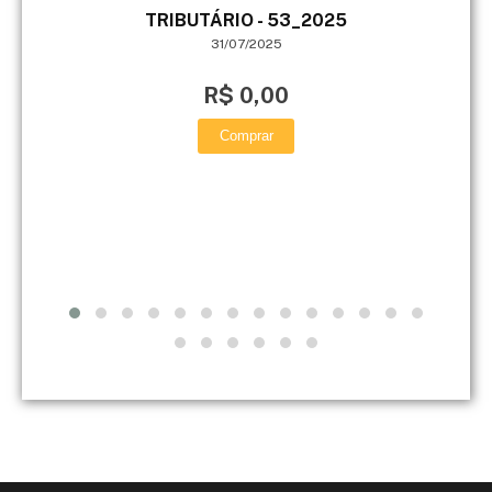
TRIBUTÁRIO - 53_2025
me
31/07/2025
R$ 0,00
Comprar