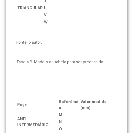
T
TRIÂNGULAR
U
V
W
Fonte: o autor.
Tabela 3: Modelo de tabela para ser preenchido
Referênci
Valor medido
Peça
a
(mm)
M
ANEL
N
INTERMEDIÁRIO
O