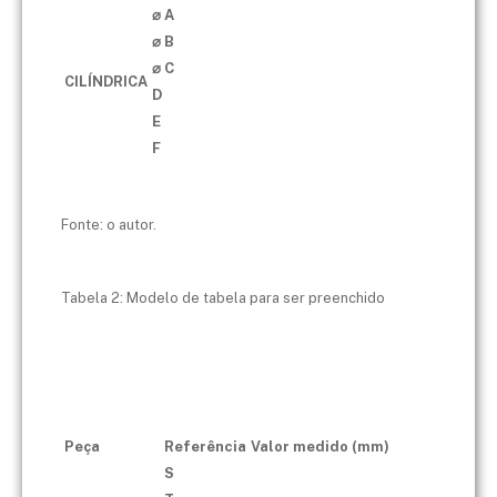
⌀ A
⌀ B
⌀ C
CILÍNDRICA
D
E
F
Fonte: o autor.
Tabela 2: Modelo de tabela para ser preenchido
Peça
Referência
Valor medido (mm)
S