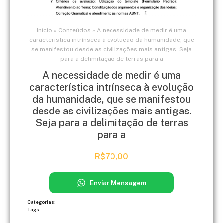
Início
»
Conteúdos
»
A necessidade de medir é uma
característica intrínseca à evolução da humanidade, que
se manifestou desde as civilizações mais antigas. Seja
para a delimitação de terras para a
A necessidade de medir é uma
característica intrínseca à evolução
da humanidade, que se manifestou
desde as civilizações mais antigas.
Seja para a delimitação de terras
para a
R$
70,00
Enviar Mensagem
Categorias:
Tags: