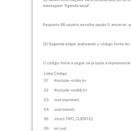
mensagem “Agenda vazia!”.
Requisito (III) usuário escolhe opção 0: encerrar:
(2) Segunda etapa: analisando o código-fonte do
O código-fonte a seguir se propõe a implementar 
Linha
Código
01
#include <stdio.h>
02
#include <stdlib.h>
03
void imprime();
04
void menu();
05
struct TIPO_CLIENTE{
06
int cod;