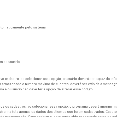
automaticamente pelo sistema;
s ao usuário:
 novo cadastro: ao selecionar essa opção, o usuário deverá ser capaz de inf
ha armazenado o número máximo de clientes, deverá ser exibida a mensag
a e o usuário não deve ter a opção de alterar esse código.
odos os cadastros: ao selecionar essa opção, o programa deverá imprimir, na
strar na tela apenas os dados dos clientes que foram cadastrados. Caso 
 de programação. Caso nenhum cliente tenha sido cadastrado antes de sel