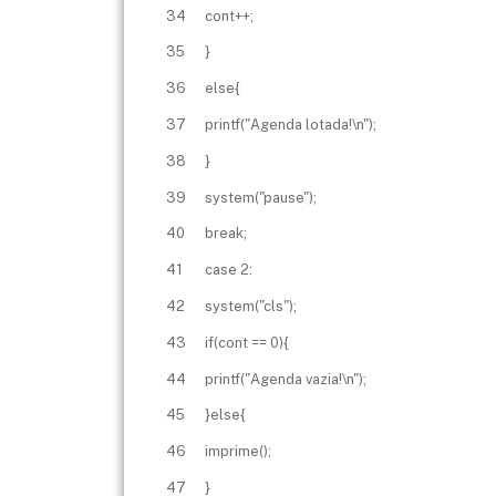
34
cont++;
35
}
36
else{
37
printf("Agenda lotada!\n");
38
}
39
system("pause");
40
break;
41
case 2:
42
system("cls");
43
if(cont == 0){
44
printf("Agenda vazia!\n");
45
}else{
46
imprime();
47
}