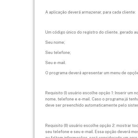
A aplicação deverá armazenar, para cada cliente:
Um código único do registro do cliente, gerado 
Seu nome;
Seu telefone;
Seu e-mail.
O programa deverá apresentar um menu de opçõe
Requisito (I) usuário escolhe opção 1: Inserir um
nome, telefone e e-mail. Caso o programa já ten
deve ser preenchido automaticamente pelo sistem
Requisito (II) usuário escolhe opção 2: mostrar t
seu telefone e seu e-mail. Essa opção deverá mo
ou faltem informações, será considerado um erro