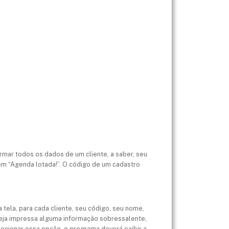
ormar todos os dados de um cliente, a saber, seu
em “Agenda lotada!”. O código de um cadastro
 tela, para cada cliente, seu código, seu nome,
seja impressa alguma informação sobressalente,
ecionar essa opção, o programa deverá exibir a