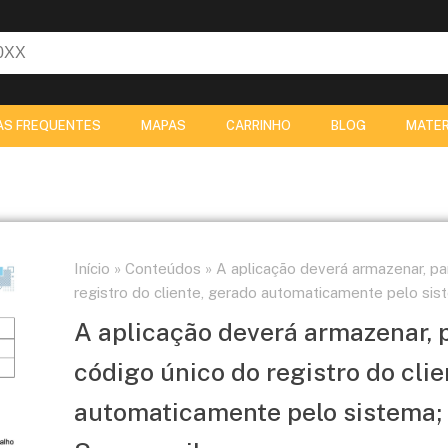
AS FREQUENTES
MAPAS
CARRINHO
BLOG
MATER
Início
»
Conteúdos
»
A aplicação deverá armazenar, pa
registro do cliente, gerado automaticamente pelo sis
A aplicação deverá armazenar, 
código único do registro do clie
automaticamente pelo sistema; 