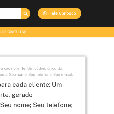
Search Button
Fale Conosco
IAIS GRATUITOS
ra cada cliente: Um código único do
tema; Seu nome; Seu telefone; Seu e-mail.
para cada cliente: Um
nte, gerado
Seu nome; Seu telefone;