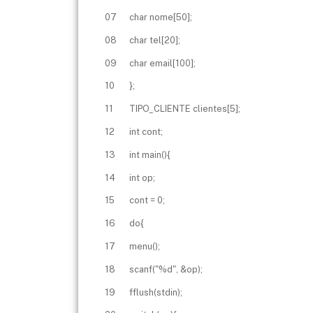
07
char nome[50];
08
char tel[20];
09
char email[100];
10
};
11
TIPO_CLIENTE clientes[5];
12
int cont;
13
int main(){
14
int op;
15
cont = 0;
16
do{
17
menu();
18
scanf("%d", &op);
19
fflush(stdin);