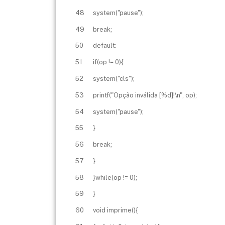
48
system("pause");
49
break;
50
default:
51
if(op != 0){
52
system("cls");
53
printf("Opção inválida [%d]!\n", op);
54
system("pause");
55
}
56
break;
57
}
58
}while(op != 0);
59
}
60
void imprime(){