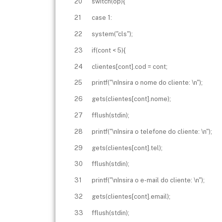
20
switch(op){
21
case 1:
22
system("cls");
23
if(cont < 5){
24
clientes[cont].cod = cont;
25
printf("\nInsira o nome do cliente: \n");
26
gets(clientes[cont].nome);
27
fflush(stdin);
28
printf("\nInsira o telefone do cliente: \n");
29
gets(clientes[cont].tel);
30
fflush(stdin);
31
printf("\nInsira o e-mail do cliente: \n");
32
gets(clientes[cont].email);
33
fflush(stdin);