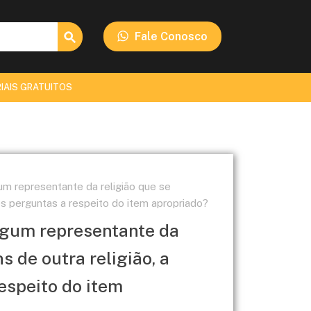
Search Button
Fale Conosco
IAIS GRATUITOS
gum representante da religião que se
tes perguntas a respeito do item apropriado?
 algum representante da
s de outra religião, a
espeito do item