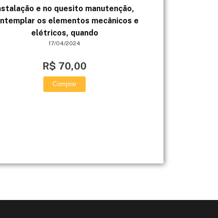
nstalação e no quesito manutenção,
apresentada, 
ntemplar os elementos mecânicos e
MAPA, a sua mi
elétricos, quando
negociador(a) 
17/04/2024
R$ 70,00
Comprar