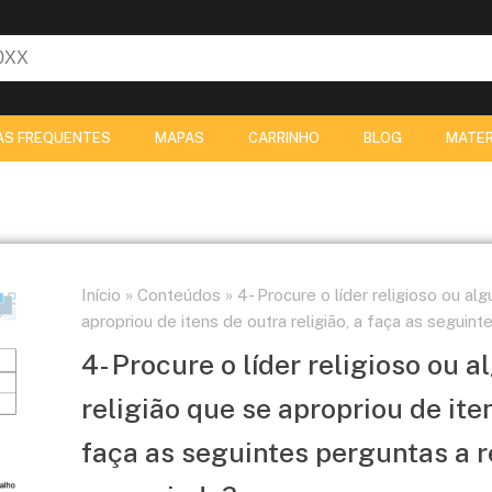
AS FREQUENTES
MAPAS
CARRINHO
BLOG
MATER
Início
»
Conteúdos
»
4- Procure o líder religioso ou al
apropriou de itens de outra religião, a faça as seguin
4- Procure o líder religioso ou
religião que se apropriou de iten
faça as seguintes perguntas a r