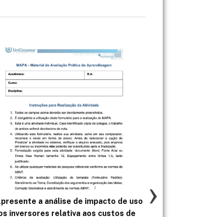
›
Apresente a análise de impacto de uso
A partir das le
os inversores relativa aos custos de
da discipli