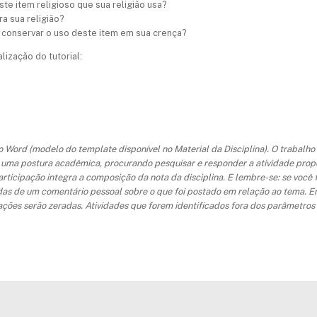
te item religioso que sua religião usa?
ra sua religião?
ve conservar o uso deste item em sua crença?
lização do tutorial:
Word (modelo do template disponível no Material da Disciplina). O trabalho 
 de uma postura acadêmica, procurando
pesquisar
e
responder
a atividade prop
ticipação integra a composição da nota da disciplina. E lembre-se: se você f
das de um comentário pessoal sobre o que foi postado em relação ao tema. E
pações serão zeradas. Atividades que forem identificados fora dos parâmetr