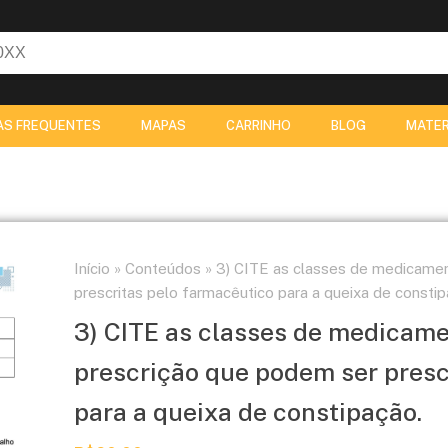
AS FREQUENTES
MAPAS
CARRINHO
BLOG
MATER
Início
»
Conteúdos
»
3) CITE as classes de medicamen
prescritas pelo farmacêutico para a queixa de constip
3) CITE as classes de medicame
prescrição que podem ser presc
para a queixa de constipação.