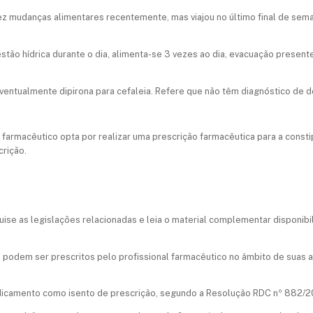
 fez mudanças alimentares recentemente, mas viajou no último final de sem
stão hídrica durante o dia, alimenta-se 3 vezes ao dia, evacuação present
ventualmente dipirona para cefaleia. Refere que não têm diagnóstico de d
 farmacêutico opta por realizar uma prescrição farmacêutica para a consti
crição.
ise as legislações relacionadas e leia o material complementar disponibili
podem ser prescritos pelo profissional farmacêutico no âmbito de suas at
dicamento como isento de prescrição, segundo a Resolução RDC nº 882/2