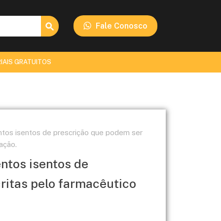
Search Button
Fale Conosco
IAIS GRATUITOS
tos isentos de prescrição que podem ser
ação.
ntos isentos de
ritas pelo farmacêutico