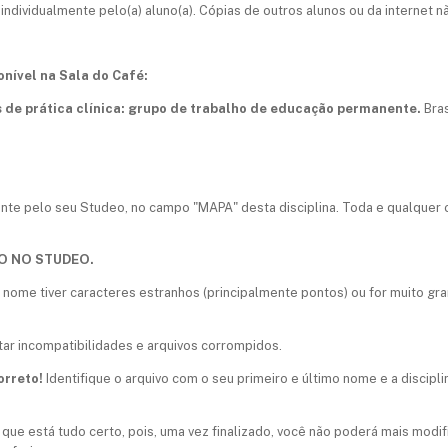
a individualmente pelo(a) aluno(a). Cópias de outros alunos ou da internet 
nível na Sala do Café:
 de prática clínica: grupo de trabalho de educação permanente.
Bras
nte pelo seu Studeo, no campo "MAPA" desta disciplina. Toda e qualquer 
O NO STUDEO.
nome tiver caracteres estranhos (principalmente pontos) ou for muito gr
ar incompatibilidades e arquivos corrompidos.
orreto!
Identifique o arquivo com o seu primeiro e último nome e a discipli
que está tudo certo, pois, uma vez finalizado, você não poderá mais modifi