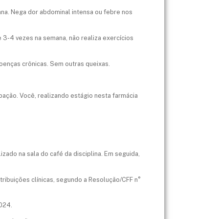
ana. Nega dor abdominal intensa ou febre nos
e 3-4 vezes na semana, não realiza exercícios
oenças crônicas. Sem outras queixas.
pação. Você, realizando estágio nesta farmácia
zado na sala do café da disciplina. Em seguida,
ribuições clínicas, segundo a Resolução/CFF n°
024.