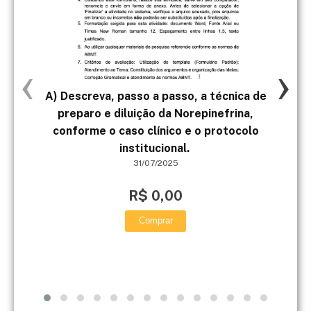
‹
›
A) Descreva, passo a passo, a técnica de
2ª
preparo e diluição da Norepinefrina,
par
conforme o caso clínico e o protocolo
di
institucional.
ati
31/07/2025
R$ 0,00
Comprar