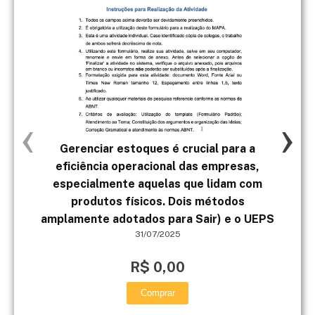
‹
›
Gerenciar estoques é crucial para a
1. 
eficiência operacional das empresas,
especialmente aquelas que lidam com
pro
produtos físicos. Dois métodos
amplamente adotados para Sair) e o UEPS
31/07/2025
R$ 0,00
Comprar