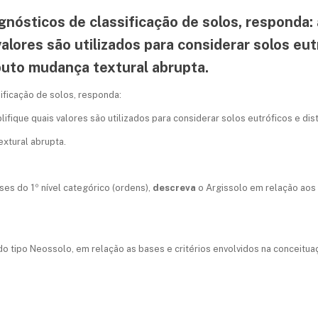
agnósticos de classificação de solos, responda:
lores são utilizados para considerar solos eutr
buto mudança textural abrupta.
sificação de solos, responda:
fique quais valores são utilizados para considerar solos eutróficos e dist
extural abrupta.
ses do 1º nível categórico (ordens),
descreva
o Argissolo em relação aos 
o do tipo Neossolo, em relação as bases e critérios envolvidos na conceitu