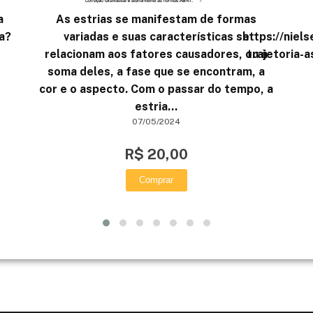
a
As estrias se manifestam de formas
a?
variadas e suas características se
https://niel
relacionam aos fatores causadores, ou à
trajetoria-
soma deles, a fase que se encontram, a
cor e o aspecto. Com o passar do tempo, a
estria...
07/05/2024
R$ 20,00
Comprar