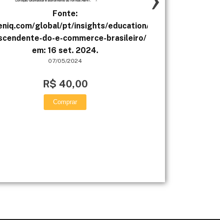
Fonte:
​QUESTÃO 2 Um 
seniq.com/global/pt/insights/education/2024/a-
rotação de 250
ascendente-do-e-commerce-brasileiro/ Acesso
angular d
em: 16 set. 2024.
07/05/2024
R$ 40,00
Comprar