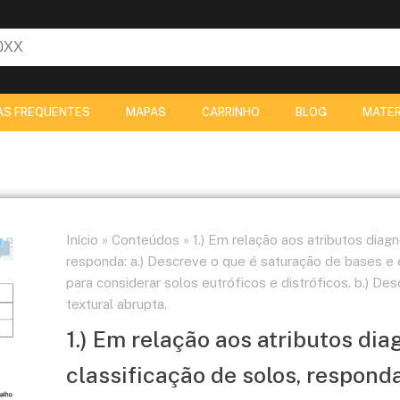
AS FREQUENTES
MAPAS
CARRINHO
BLOG
MATER
Início
»
Conteúdos
»
1.) Em relação aos atributos diagn
responda: a.) Descreve o que é saturação de bases e e
para considerar solos eutróficos e distróficos. b.) D
textural abrupta.
1.) Em relação aos atributos dia
classificação de solos, responda