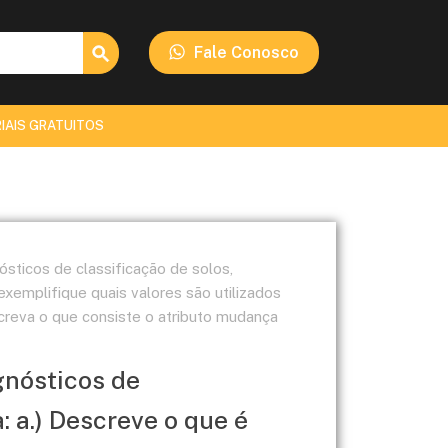
Search Button
Fale Conosco
IAIS GRATUITOS
ósticos de classificação de solos,
xemplifique quais valores são utilizados
escreva o que consiste o atributo mudança
gnósticos de
: a.) Descreve o que é