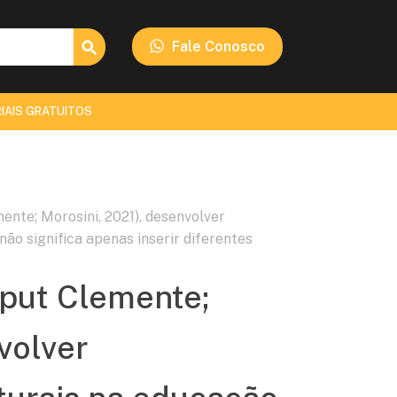
Search Button
Fale Conosco
IAIS GRATUITOS
nte; Morosini, 2021), desenvolver
ão significa apenas inserir diferentes
put Clemente;
volver