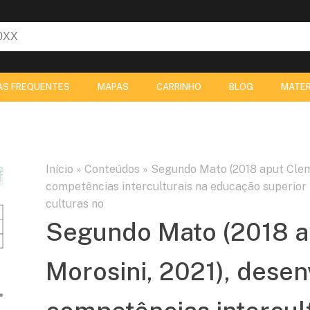
AS FREQUENTES
MAPAS
CARRINHO
BLOG
MATER
Início
»
Conteúdos
»
Segundo Mato (2018 aput Cleme
competências interculturais na educação superior n
culturas no
Segundo Mato (2018 a
Morosini, 2021), desen