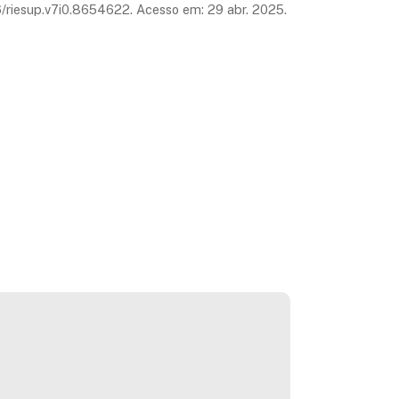
0396/riesup.v7i0.8654622. Acesso em: 29 abr. 2025.