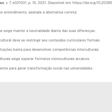
nas
, v. 7, e021001, p. 16, 2021. Disponível em: https://doi.org/10.2
entendimento, assinale a alternativa correta:
as exige manter a neutralidade diante das suas diferenças.
ultural deve se restringir aos conteúdos curriculares formais
stituições basta para desenvolver competências interculturais.
lturais exige superar formatos monoculturais arcaicos.
iciente para gerar transformação social nas universidades.