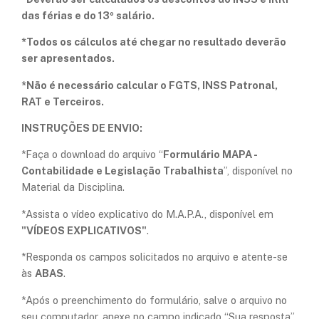
das férias e do 13º salário.
*Todos os cálculos até chegar no resultado deverão
ser apresentados.
*Não é necessário calcular o FGTS, INSS Patronal,
RAT e Terceiros.
INSTRUÇÕES DE ENVIO:
​*Faça o download do arquivo “
Formulário MAPA -
Contabilidade e Legislação Trabalhista
”, disponível no
Material da Disciplina.
​​*Assista o vídeo explicativo do M.A.P.A., disponível em
"VÍDEOS EXPLICATIVOS"
.
*Responda os campos solicitados no arquivo e atente-se
às
ABAS
.
*Após o preenchimento do formulário, salve o arquivo no
seu computador, anexe no campo indicado “Sua resposta”,