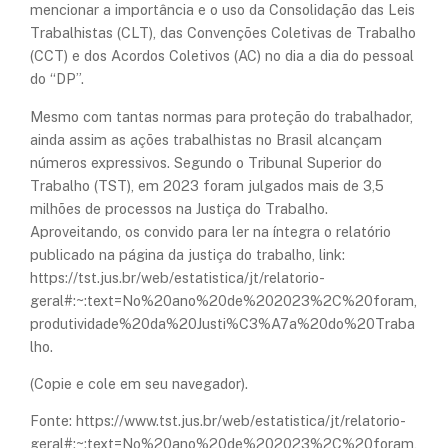
mencionar a importância e o uso da Consolidação das Leis
Trabalhistas (CLT), das Convenções Coletivas de Trabalho
(CCT) e dos Acordos Coletivos (AC) no dia a dia do pessoal
do “DP”.
Mesmo com tantas normas para proteção do trabalhador,
ainda assim as ações trabalhistas no Brasil alcançam
números expressivos. Segundo o Tribunal Superior do
Trabalho (TST), em 2023 foram julgados mais de 3,5
milhões de processos na Justiça do Trabalho.
Aproveitando, os convido para ler na íntegra o relatório
publicado na página da justiça do trabalho, link:
https://tst.jus.br/web/estatistica/jt/relatorio-
geral#:~:text=No%20ano%20de%202023%2C%20foram,
produtividade%20da%20Justi%C3%A7a%20do%20Traba
lho.
(Copie e cole em seu navegador).
Fonte:
https://www.tst.jus.br/web/estatistica/jt/relatorio-
geral#:~:text=No%20ano%20de%202023%2C%20foram,