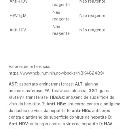
Anti-HDV
Não reagente
reagente
Não
HAV IgM
Não reagente
reagente
Não
Anti-HIV
Não reagente
reagente
Valores de referência:
https://www.ncbi.nlm.nih.gov/books/NBK482489/
AST
: aspartato aminotransferase;
ALT
: alanina
aminotransferase;
FA
: fosfatase alcalina;
GGT
: gama
glutamil transferase;
HBsAg
: antígeno de superfície do
vírus da hepatite B;
Anti
-
HBc:
anticorpo contra o antígeno
do núcleo do vírus da hepatite B;
anti
-
HBs:
anticorpo
contra o antígeno de superfície do vírus da hepatite B;
Anti
-
HDV
: anticorpo contra o vírus da hepatite D;
HAV