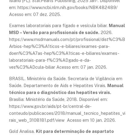
Island (FL): StatPearls Publishing; 2025 Jan-. Disponível
em: https://www.ncbi.nlm.nih.gov/books/NBK482489/
Acesso em: 07 dez. 2025.
Exames laboratoriais para fígado e vesícula biliar.
Manual
MSD – Versão para profissionais de saúde.
2026.
https://www.msdmanuals.com/pt/profissional/dist%C3%B
Arbios-hep%C3%A1ticos-e-biliares/exames-para-
doen%C3%A7as-hep%C3%A1ticas-e-biliares/exames-
laboratoriais-para-f%C3%ADgado-e-da-
ves%C3%ADcula-biliar Acesso em: 07 jan. 2026.
BRASIL. Ministério da Saúde. Secretaria de Vigilância em
Saúde. Departamento de Aids e Hepatites Virais.
Manual
técnico para o diagnóstico das hepatites virais.
Brasília: Ministério da Saúde, 2018. Disponível em:
https://www.gov.br/aids/pt-br/central-de-
conteudo/publicacoes/2018/manual_tecnico_hepatites_vi
rais_web_3108181.pdf/view Acesso em 10 jan. 2026.
Gold Analisa.
Kit para determinação de aspartato