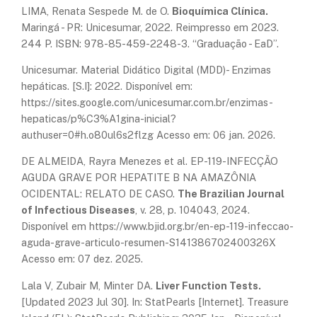
LIMA, Renata Sespede M. de O.
Bioquímica Clínica.
Maringá - PR: Unicesumar, 2022. Reimpresso em 2023.
244 P. ISBN: 978-85-459-2248-3. “Graduação - EaD”.
Unicesumar. Material Didático Digital (MDD)- Enzimas
hepáticas. [S.I]: 2022. Disponível em:
https://sites.google.com/unicesumar.com.br/enzimas-
hepaticas/p%C3%A1gina-inicial?
authuser=0#h.o80ul6s2flzg Acesso em: 06 jan. 2026.
DE ALMEIDA, Rayra Menezes et al. EP-119-INFECÇÃO
AGUDA GRAVE POR HEPATITE B NA AMAZÔNIA
OCIDENTAL: RELATO DE CASO.
The Brazilian Journal
of Infectious Diseases
, v. 28, p. 104043, 2024.
Disponível em https://www.bjid.org.br/en-ep-119-infeccao-
aguda-grave-articulo-resumen-S141386702400326X
Acesso em: 07 dez. 2025.
Lala V, Zubair M, Minter DA.
Liver Function Tests.
[Updated 2023 Jul 30]. In: StatPearls [Internet]. Treasure