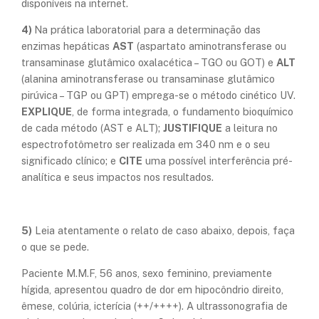
disponíveis na internet.
4)
Na prática laboratorial para a determinação das
enzimas hepáticas
AST
(aspartato aminotransferase ou
transaminase glutâmico oxalacética – TGO ou GOT) e
ALT
(alanina aminotransferase ou transaminase glutâmico
pirúvica – TGP ou GPT) emprega-se o método cinético UV.
EXPLIQUE
, de forma integrada, o fundamento bioquímico
de cada método (AST e ALT);
JUSTIFIQUE
a leitura no
espectrofotômetro ser realizada em 340 nm e o seu
significado clínico; e
CITE
uma possível interferência pré-
analítica e seus impactos nos resultados.
5)
Leia atentamente o relato de caso abaixo, depois, faça
o que se pede.
Paciente M.M.F, 56 anos, sexo feminino, previamente
hígida, apresentou quadro de dor em hipocôndrio direito,
êmese, colúria, icterícia (++/++++). A ultrassonografia de