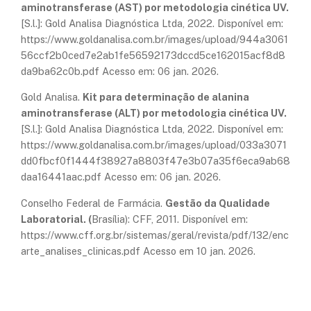
aminotransferase (AST) por metodologia cinética UV.
[S.l.]: Gold Analisa Diagnóstica Ltda, 2022. Disponível em:
https://www.goldanalisa.com.br/images/upload/944a3061
56ccf2b0ced7e2ab1fe56592173dccd5ce162015acf8d8
da9ba62c0b.pdf Acesso em: 06 jan. 2026.
Gold Analisa.
Kit para determinação de alanina
aminotransferase (ALT) por metodologia cinética UV.
[S.l.]: Gold Analisa Diagnóstica Ltda, 2022. Disponível em:
https://www.goldanalisa.com.br/images/upload/033a3071
dd0fbcf0f1444f38927a8803f47e3b07a35f6eca9ab68
daa16441aac.pdf Acesso em: 06 jan. 2026.
Conselho Federal de Farmácia.
Gestão da Qualidade
Laboratorial. (
Brasília): CFF, 2011. Disponível em:
https://www.cff.org.br/sistemas/geral/revista/pdf/132/enc
arte_analises_clinicas.pdf Acesso em 10 jan. 2026.