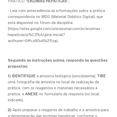
PRÁTICO
“ENZIMAS HEPÁTICAS”.
- Leia com antecedência as informações sobre a prática
correspondente no MDD (Material Didático Digital), que
está disponível no fórum da disciplina
(https://sites.google.com/unicesumar.com.br/enzimas-
hepaticas/p%C3%A1gina-inicial?
authuser=0#h.o80ul6s2flzg).
Seguindo as instruções acima, responda às questões
propostas:
1)
IDENTIFIQUE
a amostra biológica (soro/plasma),
TIRE
uma fotografia da amostra no local de realização da
prática, com os reagentes e materiais necessários à
pratica, e
ANEXE
no formulário de resposta (no local
indicado).
2)
Após preparar o reagente de trabalho e a amostra para
a determinação das enzimas hepáticas, conforme o