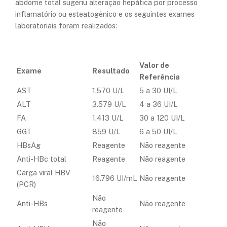
abdome total sugeriu alteração hepática por processo
inflamatório ou esteatogênico e os seguintes exames
laboratoriais foram realizados:
Valor de
Exame
Resultado
Referência
AST
1.570 U/L
5 a 30 UI/L
ALT
3.579 U/L
4 a 36 UI/L
FA
1.413 U/L
30 a 120 UI/L
GGT
859 U/L
6 a 50 UI/L
HBsAg
Reagente
Não reagente
Anti-HBc total
Reagente
Não reagente
Carga viral HBV
16.796 UI/mL
Não reagente
(PCR)
Não
Anti-HBs
Não reagente
reagente
Não