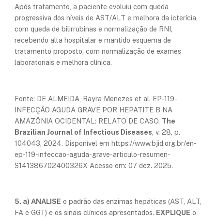
Após tratamento, a paciente evoluiu com queda
progressiva dos níveis de AST/ALT e melhora da icterícia,
com queda de bilirrubinas e normalização de RNI,
recebendo alta hospitalar e mantido esquema de
tratamento proposto, com normalização de exames
laboratoriais e melhora clínica.
Fonte: DE ALMEIDA, Rayra Menezes et al. EP-119-
INFECÇÃO AGUDA GRAVE POR HEPATITE B NA
AMAZÔNIA OCIDENTAL: RELATO DE CASO.
The
Brazilian Journal of Infectious Diseases
, v. 28, p.
104043, 2024. Disponível em https://www.bjid.org.br/en-
ep-119-infeccao-aguda-grave-articulo-resumen-
S141386702400326X Acesso em: 07 dez. 2025.
5. a) ANALISE
o padrão das enzimas hepáticas (AST, ALT,
FA e GGT) e os sinais clínicos apresentados.
EXPLIQUE
o