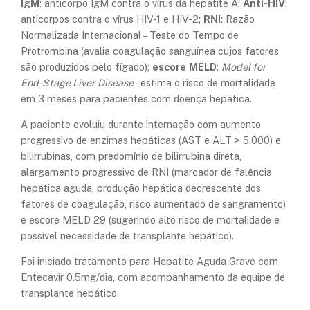
IgM
: anticorpo IgM contra o vírus da hepatite A;
Anti
-
HIV
:
anticorpos contra o vírus HIV-1 e HIV-2;
RNI
: Razão
Normalizada Internacional – Teste do Tempo de
Protrombina (avalia coagulação sanguínea cujos fatores
são produzidos pelo fígado);
escore
MELD
:
Model for
End-Stage Liver Disease –
estima o risco de mortalidade
em 3 meses para pacientes com doença hepática.
A paciente evoluiu durante internação com aumento
progressivo de enzimas hepáticas (AST e ALT > 5.000) e
bilirrubinas, com predomínio de bilirrubina direta,
alargamento progressivo de RNI (marcador de falência
hepática aguda, produção hepática decrescente dos
fatores de coagulação, risco aumentado de sangramento)
e escore MELD 29 (sugerindo alto risco de mortalidade e
possível necessidade de transplante hepático).
Foi iniciado tratamento para Hepatite Aguda Grave com
Entecavir 0.5mg/dia, com acompanhamento da equipe de
transplante hepático.