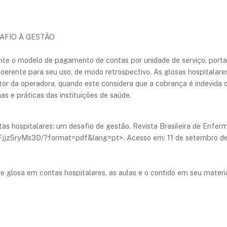
AFIO À GESTÃO
nte o modelo de pagamento de contas por unidade de serviço, porta
 coerente para seu uso, de modo retrospectivo. As glosas hospital
tor da operadora, quando este considera que a cobrança é indevida o
s e práticas das instituições de saúde.
as hospitalares: um desafio de gestão. Revista Brasileira de Enfer
RFjjz5ryMs3D/?format=pdf&lang=pt>. Acesso em: 11 de setembro d
re glosa em contas hospitalares, as aulas e o contido em seu mater