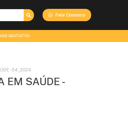
Search Button
Fale Conosco
IAIS GRATUITOS
ÚDE - 54_2024
A EM SAÚDE -