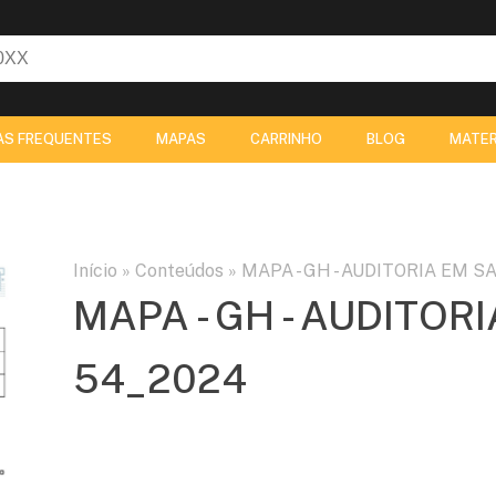
AS FREQUENTES
MAPAS
CARRINHO
BLOG
MATER
Início
»
Conteúdos
»
MAPA - GH - AUDITORIA EM SA
MAPA - GH - AUDITORI
54_2024