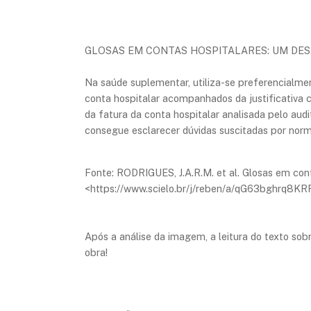
GLOSAS EM CONTAS HOSPITALARES: UM DES
Na saúde suplementar, utiliza-se preferencialme
conta hospitalar acompanhados da justificativa
da fatura da conta hospitalar analisada pelo audi
consegue esclarecer dúvidas suscitadas por norma
Fonte: RODRIGUES, J.A.R.M. et al. Glosas em cont
<https://www.scielo.br/j/reben/a/qG63bghrq8K
Após a análise da imagem, a leitura do texto sob
obra!