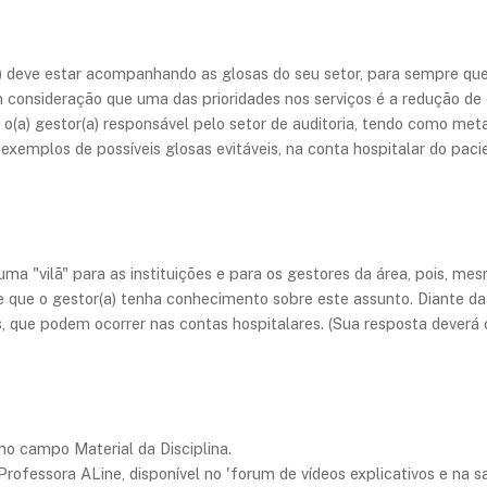
) deve estar acompanhando as glosas do seu setor, para sempre que 
consideração que uma das prioridades nos serviços é a redução de c
(a) gestor(a) responsável pelo setor de auditoria, tendo como meta 
 exemplos de possíveis glosas evitáveis, na conta hospitalar do paci
a "vilã" para as instituições e para os gestores da área, pois, mesm
te que o gestor(a) tenha conhecimento sobre este assunto. Diante d
, que podem ocorrer nas contas hospitalares. (Sua resposta deverá c
 no campo Material da Disciplina.
a Professora ALine, disponível no 'forum de vídeos explicativos e n