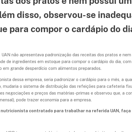
itas dos pratos e nem possui u
lém disso, observou-se inadequ
e para compor o cardápio do di
ue a UAN não apresentava padronização das receitas dos pratos e n
ade de ingredientes em estoque para compor o cardápio do dia, com
do em grande desperdício com alimentos preparados.
onista dessa empresa, seria padronizar o cardápio para o mês, a qu
, mudaria o sistema de distribuição das refeições para cafeteria fi
es negociações e preços das matérias-primas e observou que, a c
mensal), pode trazer economia para a empresa.
nutricionista contratado para trabalhar na referida UAN, faça 