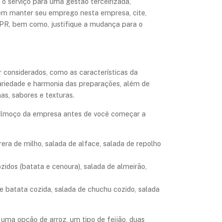
 o serviço para uma gestão terceirizada,
 em manter seu emprego nesta empresa, cite,
PR, bem como, justifique a mudança para o
r considerados, como as características da
variedade e harmonia das preparações, além de
as, sabores e texturas.
e almoço da empresa antes de você começar a
era de milho, salada de alface, salada de repolho
ozidos (batata e cenoura), salada de almeirão,
de batata cozida, salada de chuchu cozido, salada
uma opção de arroz, um tipo de feijão, duas