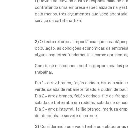
1)
Devido ao elevado custo e responsabilidade que
contratando uma empresa especializada na gestã
pelo menos, três argumentos que você apontaria
serviço de cafeteria fixa.
2)
O texto reforça a importância que o cardápio p
população, as condições econômicas da empresa e
alguns aspectos fundamentais como: apresentação
Com base nos conhecimentos proporcionados pela 
trabalhar.
Dia 1 – arroz branco, feijão carioca, bisteca su
verde, salada de rabanete ralado e pudim de baun
Dia 2 – arroz branco, feijão carioca, filé de fra
salada de beterraba em rodelas, salada de cenour
Dia 3 – arroz integral, feijão branco, merluza e
de abobrinha e sorvete de creme.
3)
Considerando que você tenha que elaborar as o