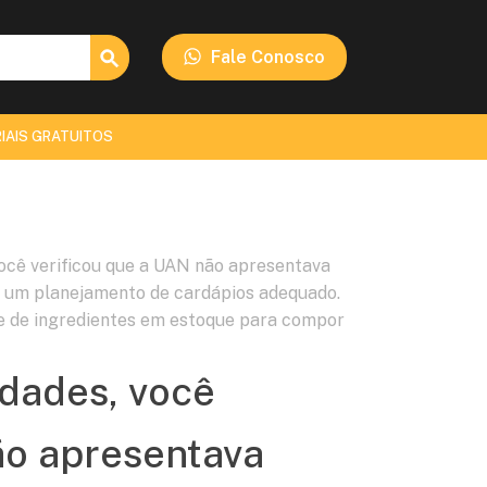
Search Button
Fale Conosco
IAIS GRATUITOS
 você verificou que a UAN não apresentava
i um planejamento de cardápios adequado.
e de ingredientes em estoque para compor
idades, você
ão apresentava