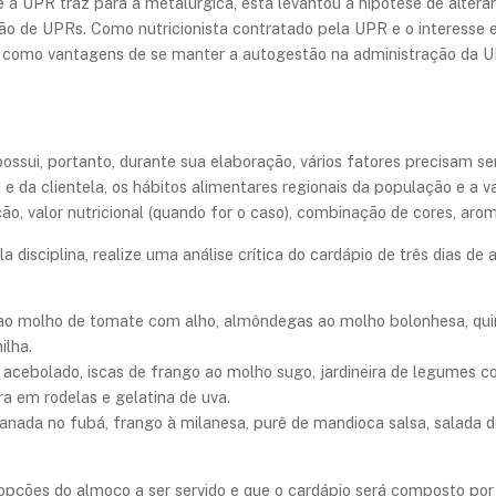
 a UPR traz para a metalúrgica, esta levantou a hipótese de alterar
o de UPRs. Como nutricionista contratado pela UPR e o interesse
 como vantagens de se manter a autogestão na administração da U
ossui, portanto, durante sua elaboração, vários fatores precisam se
 da clientela, os hábitos alimentares regionais da população e a 
, valor nutricional (quando for o caso), combinação de cores, arom
disciplina, realize uma análise crítica do cardápio de três dias d
ína ao molho de tomate com alho, almôndegas ao molho bolonhesa, quir
ilha.
ngo acebolado, iscas de frango ao molho sugo, jardineira de legumes c
a em rodelas e gelatina de uva.
mpanada no fubá, frango à milanesa, purê de mandioca salsa, salada 
pções do almoço a ser servido e que o cardápio será composto por 