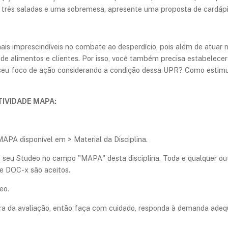
três saladas e uma sobremesa, apresente uma proposta de cardápio
ais imprescindíveis no combate ao desperdício, pois além de atua
de alimentos e clientes. Por isso, você também precisa estabelecer
 o seu foco de ação considerando a condição dessa UPR? Como esti
TIVIDADE MAPA:
MAPA disponível em > Material da Disciplina.
lo seu Studeo no campo "MAPA" desta disciplina. Toda e qualquer o
e DOC-x são aceitos.
eo.
hora da avaliação, então faça com cuidado, responda à demanda ade