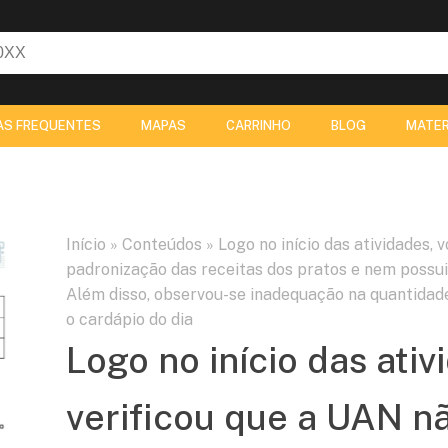
AS FREQUENTES
MAPAS
CARRINHO
BLOG
MATER
Início
»
Conteúdos
»
Logo no início das atividades,
padronização das receitas dos pratos e nem possu
Além disso, observou-se inadequação na quantidad
o cardápio do dia
Logo no início das ativ
verificou que a UAN n