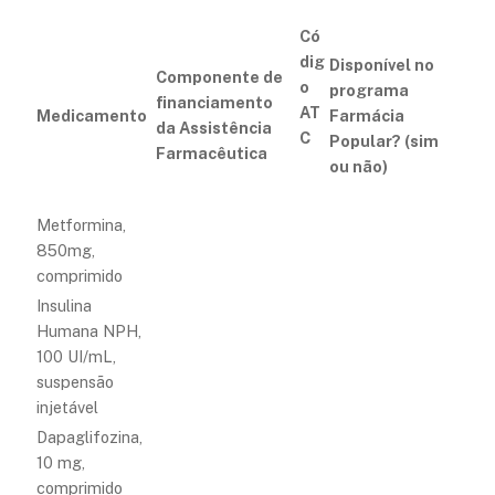
Có
dig
Disponível no
Componente de
o
programa
financiamento
AT
Medicamento
Farmácia
da Assistência
C
Popular? (sim
Farmacêutica
ou não)
Metformina,
850mg,
comprimido
Insulina
Humana NPH,
100 UI/mL,
suspensão
injetável
Dapaglifozina,
10 mg,
comprimido