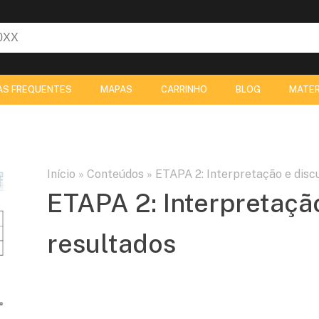
AS FREQUENTES
MAPAS
CARRINHO
BLOG
MATER
Início
»
Conteúdos
»
ETAPA 2: Interpretação e disc
ETAPA 2: Interpretaçã
resultados