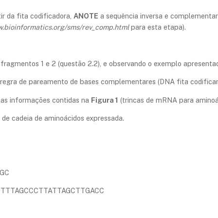
ir da fita codificadora,
ANOTE
a sequência inversa e complementar 
w.bioinformatics.org/sms/rev_comp.html
para esta etapa).
s fragmentos 1 e 2 (questão 2.2), e observando o exemplo apresentad
a regra de pareamento de bases complementares (DNA fita codific
as informações contidas na
Figura 1
(trincas de mRNA para aminoá
de cadeia de aminoácidos expressada.
AGC
a): GCTTTAGCCCTTATTAGCTTGACC