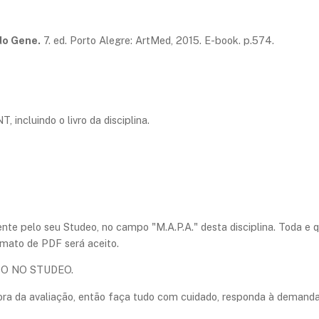
do Gene.
7. ed. Porto Alegre: ArtMed, 2015. E-book. p.574.
 incluindo o livro da disciplina.
ente pelo seu Studeo, no campo "M.A.P.A." desta disciplina. Toda e
mato de PDF será aceito.
O NO STUDEO.
hora da avaliação, então faça tudo com cuidado, responda à dema