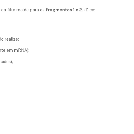
da filta molde para os
fragmentos 1 e 2.
(Dica:
o realize:
ante em mRNA);
cidos);