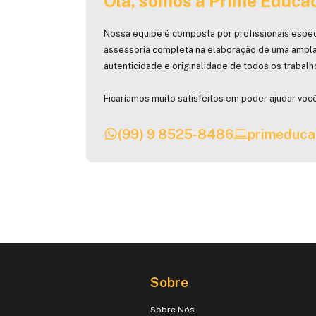
Olá, somos a Prime Educac
Nossa equipe é composta por profissionais espec
assessoria completa na elaboração de uma ampla
autenticidade e originalidade de todos os trabal
Ficaríamos muito satisfeitos em poder ajudar você
(99) 9 8525-8486
primeduca
Sobre
Sobre Nós