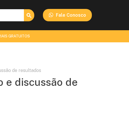
Search Button
Fale Conosco
IAIS GRATUITOS
ussão de resultados
o e discussão de