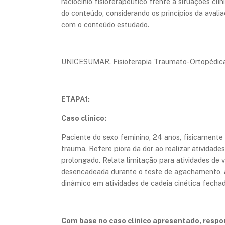
raciocínio fisioterapêutico frente a situações clí
do conteúdo, considerando os princípios da avali
com o conteúdo estudado.
UNICESUMAR. Fisioterapia Traumato-Ortopédica.
ETAPA1:
Caso clínico:
Paciente do sexo feminino, 24 anos, fisicamente ati
trauma. Refere piora da dor ao realizar atividad
prolongado. Relata limitação para atividades de vi
desencadeada durante o teste de agachamento, a
dinâmico em atividades de cadeia cinética fechad
Com base no caso clínico apresentado, respo