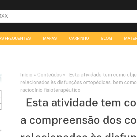
AS FREQUENTES
MAPAS
CARRINHO
BLOG
MATER
Início
»
Conteúdos
»
Esta atividade tem como obje
relacionados às disfunções ortopédicas, bem como 
raciocínio fisioterapêutico
Esta atividade tem co
a compreensão dos c