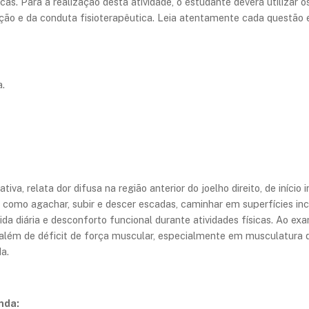
nicas. Para a realização desta atividade, o estudante deverá utiliza
ação e da conduta fisioterapêutica. Leia atentamente cada questão 
​
va, relata dor difusa na região anterior do joelho direito, de início 
es como agachar, subir e descer escadas, caminhar em superfícies i
da diária e desconforto funcional durante atividades físicas. Ao exa
lém de déficit de força muscular, especialmente em musculatura do
a.
nda: