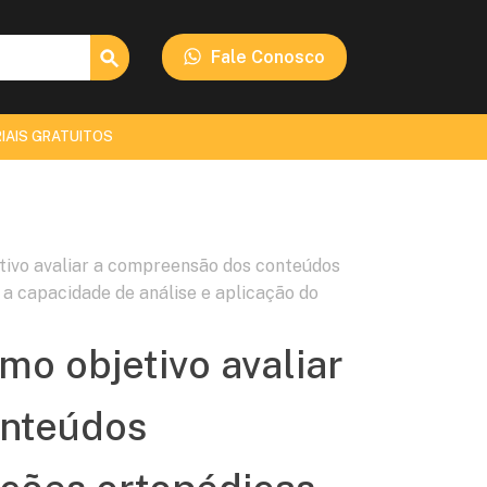
Search Button
Fale Conosco
IAIS GRATUITOS
tivo avaliar a compreensão dos conteúdos
a capacidade de análise e aplicação do
mo objetivo avaliar
onteúdos