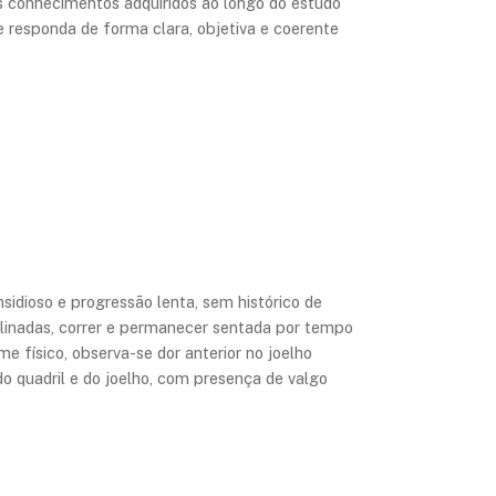
r os conhecimentos adquiridos ao longo do estudo
e responda de forma clara, objetiva e coerente
insidioso e progressão lenta, sem histórico de
nclinadas, correr e permanecer sentada por tempo
me físico, observa-se dor anterior no joelho
 quadril e do joelho, com presença de valgo