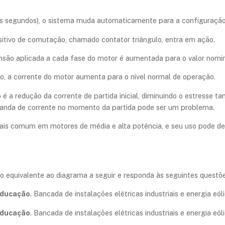
s segundos), o sistema muda automaticamente para a configuração
ositivo de comutação, chamado contator triângulo, entra em ação.
nsão aplicada a cada fase do motor é aumentada para o valor nomin
, a corrente do motor aumenta para o nível normal de operação.
 é a redução da corrente de partida inicial, diminuindo o estresse ta
manda de corrente no momento da partida pode ser um problema.
é mais comum em motores de média e alta potência, e seu uso pode d
o equivalente ao diagrama a seguir e responda às seguintes questõe
Educação
. Bancada de instalações elétricas industriais e energia eóli
Educação
. Bancada de instalações elétricas industriais e energia eóli