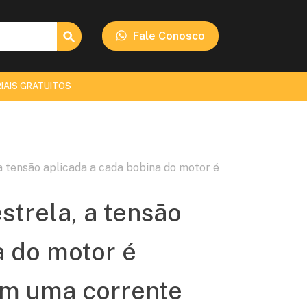
Search Button
Fale Conosco
IAIS GRATUITOS
a tensão aplicada a cada bobina do motor é
strela, a tensão
a do motor é
em uma corrente