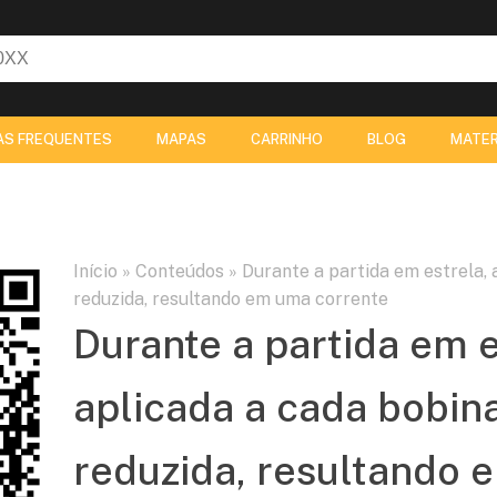
AS FREQUENTES
MAPAS
CARRINHO
BLOG
MATER
Início
»
Conteúdos
»
Durante a partida em estrela, 
reduzida, resultando em uma corrente
Durante a partida em e
aplicada a cada bobin
reduzida, resultando 