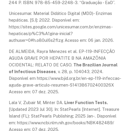
244 P. ISBN: 978-85-459-2248-3. “Graduação - EaD”.
Unicesumar. Material Didático Digital (MDD)- Enzimas
hepáticas. [S.I]: 2022. Disponível em:
https://sites.google.com/unicesumar.com.br/enzimas-
hepaticas/p%C3%A1gina-inicial?
authuser=0#h.o80ul6s2flzg Acesso em: 06 jan. 2026.
DE ALMEIDA, Rayra Menezes et al. EP-119-INFECÇÃO
AGUDA GRAVE POR HEPATITE B NA AMAZÔNIA
OCIDENTAL: RELATO DE CASO.
The Brazilian Journal
of Infectious Diseases
, v. 28, p. 104043, 2024.
Disponível em https://www.bjid.org.br/en-ep-119-infeccao-
aguda-grave-articulo-resumen-S141386702400326X
Acesso em: 07 dez. 2025.
Lala V, Zubair M, Minter DA.
Liver Function Tests.
[Updated 2023 Jul 30]. In: StatPearls [Internet]. Treasure
Island (FL): StatPearls Publishing; 2025 Jan-. Disponível
em: https://www.ncbi.nlm.nih.gov/books/NBK482489/
Acesso em: 07 dez. 2025.