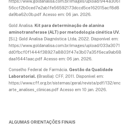
https://www.goldanalisa.com.br/images/upload/944a3061
56ccf2b0ced7e2ab1fe56592173dccd5ce162015acf8d8
da9ba62c0b.pdf Acesso em: 06 jan. 2026.
Gold Analisa.
Kit para determinação de alanina
aminotransferase (ALT) por metodologia cinética UV.
[S.l.]: Gold Analisa Diagnóstica Ltda, 2022. Disponível em:
https://www.goldanalisa.com.br/images/upload/033a3071
dd0fbcf0f1444f38927a8803f47e3b07a35f6eca9ab68
daa16441aac.pdf Acesso em: 06 jan. 2026.
Conselho Federal de Farmácia.
Gestão da Qualidade
Laboratorial. (
Brasília): CFF, 2011. Disponível em:
https://www.cff.org.br/sistemas/geral/revista/pdf/132/enc
arte_analises_clinicas.pdf Acesso em 10 jan. 2026.
ALGUMAS ORIENTAÇÕES FINAIS