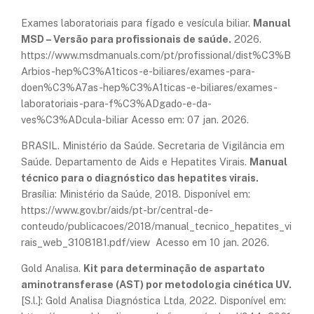
Exames laboratoriais para fígado e vesícula biliar.
Manual
MSD – Versão para profissionais de saúde.
2026.
https://www.msdmanuals.com/pt/profissional/dist%C3%B
Arbios-hep%C3%A1ticos-e-biliares/exames-para-
doen%C3%A7as-hep%C3%A1ticas-e-biliares/exames-
laboratoriais-para-f%C3%ADgado-e-da-
ves%C3%ADcula-biliar Acesso em: 07 jan. 2026.
BRASIL. Ministério da Saúde. Secretaria de Vigilância em
Saúde. Departamento de Aids e Hepatites Virais.
Manual
técnico para o diagnóstico das hepatites virais.
Brasília: Ministério da Saúde, 2018. Disponível em:
https://www.gov.br/aids/pt-br/central-de-
conteudo/publicacoes/2018/manual_tecnico_hepatites_vi
rais_web_3108181.pdf/view Acesso em 10 jan. 2026.
Gold Analisa.
Kit para determinação de aspartato
aminotransferase (AST) por metodologia cinética UV.
[S.l.]: Gold Analisa Diagnóstica Ltda, 2022. Disponível em: