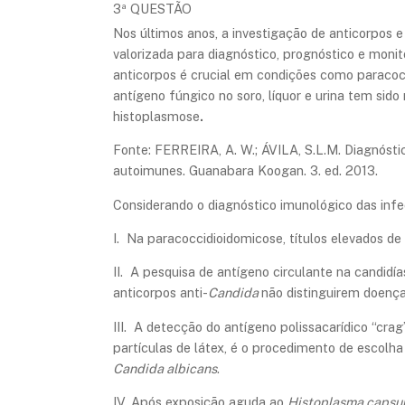
3ª QUESTÃO
Nos últimos anos, a investigação de anticorpos 
valorizada para diagnóstico, prognóstico e moni
anticorpos é crucial em condições como paracoc
antígeno fúngico no soro, líquor e urina tem sid
histoplasmose
.
Fonte: FERREIRA, A. W.; ÁVILA, S.L.M. Diagnóstic
autoimunes. Guanabara Koogan. 3. ed. 2013.
Considerando o diagnóstico imunológico das infec
I. Na paracoccidioidomicose, títulos elevados de
II. A pesquisa de antígeno circulante na candidí
anticorpos anti-
Candida
não distinguirem doença
III. A detecção do antígeno polissacarídico “crag
partículas de látex, é o procedimento de escolha
Candida albicans
.
IV. Após exposição aguda ao
Histoplasma capsu