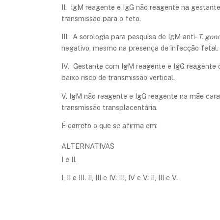
II. IgM reagente e IgG não reagente na gestante 
transmissão para o feto.
III. A sorologia para pesquisa de IgM anti-
T. gon
negativo, mesmo na presença de infecção fetal.
IV. Gestante com IgM reagente e IgG reagente d
baixo risco de transmissão vertical.
V. IgM não reagente e IgG reagente na mãe carac
transmissão transplacentária.
É correto o que se afirma em:
ALTERNATIVAS
I e II.
I, II e III. II, III e IV. III, IV e V. II, III e V.