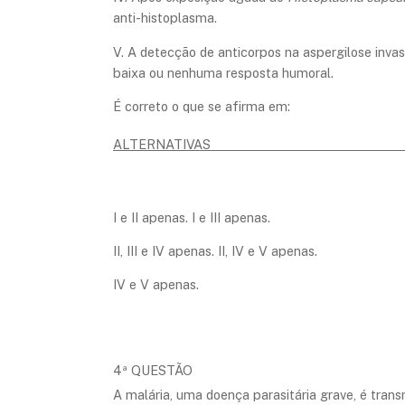
anti-histoplasma.
V. A detecção de anticorpos na aspergilose inva
baixa ou nenhuma resposta humoral.
É correto o que se afirma em:
ALTERNATIVAS
I e II apenas. I e III apenas.
II, III e IV apenas. II, IV e V apenas.
IV e V apenas.
4ª QUESTÃO
A malária, uma doença parasitária grave, é tran