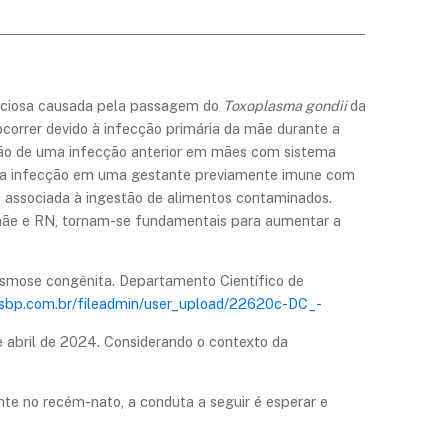
UESTÃO
cciosa causada pela passagem do
Toxoplasma gondii
da
ocorrer devido à infecção primária da mãe durante a
ção de uma infecção anterior em mães com sistema
va infecção em uma gestante previamente imune com
e associada à ingestão de alimentos contaminados.
mãe e RN, tornam-se fundamentais para aumentar a
lasmose congênita. Departamento Científico de
sbp.com.br/fileadmin/user_upload/22620c-DC_-
abril de 2024. Considerando o contexto da
te no recém-nato, a conduta a seguir é esperar e