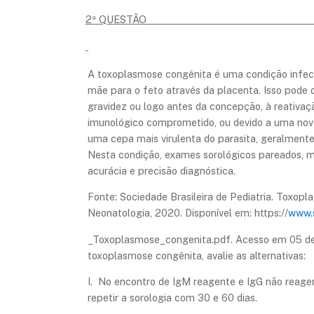
2ª Q
A toxoplasmose congênita é uma condição infe
mãe para o feto através da placenta. Isso pode 
gravidez ou logo antes da concepção, à reativa
imunológico comprometido, ou devido a uma no
uma cepa mais virulenta do parasita, geralment
Nesta condição, exames sorológicos pareados, 
acurácia e precisão diagnóstica.
Fonte: Sociedade Brasileira de Pediatria. Toxop
Neonatologia, 2020. Disponível em: https://
www.
_Toxoplasmose_congenita.pdf. Acesso em 05 de 
toxoplasmose congênita, avalie as alternativas:
I. No encontro de IgM reagente e IgG não reagen
repetir a sorologia com 30 e 60 dias.