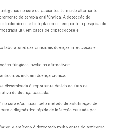
e antígenos no soro de pacientes tem sido altamente
toramento da terapia antifúngica. A detecção de
cidioidomicose e histoplasmose, enquanto a pesquisa do
o mostrada útil em casos de criptococose e
o laboratorial das principais doenças infecciosas e
ções fúngicas, avalie as afirmativas:
 anticorpos indicam doença crônica.
ase disseminada é importante devido ao fato de
 ativa de doença passada.
” no soro e/ou líquor, pelo método de aglutinação de
 para o diagnóstico rápido de infecção causada por
latum
, o antígeno é detectado muito antes do anticorpo