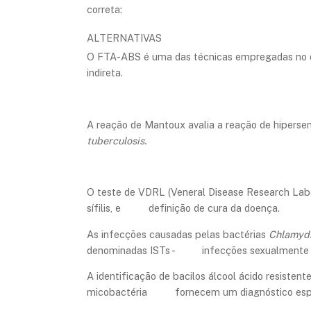
correta:
ALTERNATIVAS
O FTA-ABS é uma das técnicas empregadas no dia
indireta.
A reação de Mantoux avalia a reação de hipersen
tuberculosis.
O teste de VDRL (Veneral Disease Research Labor
sífilis, e definição de cura da doença.
As infecções causadas pelas bactérias
Chlamydi
denominadas ISTs - infecções sexualmente tr
A identificação de bacilos álcool ácido resisten
micobactéria fornecem um diagnóstico específ