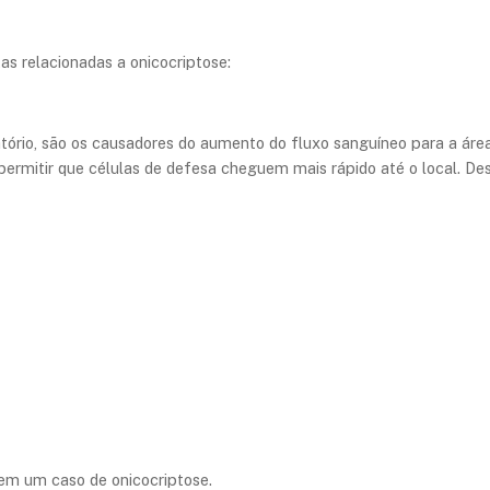
tas relacionadas a onicocriptose:
tório, são os causadores do aumento do fluxo sanguíneo para a área l
ra permitir que células de defesa cheguem mais rápido até o local. De
em um caso de onicocriptose.