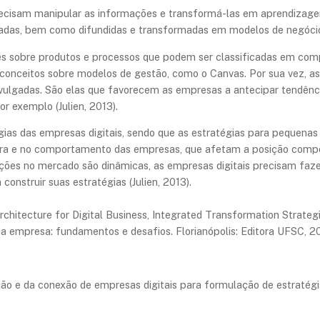
recisam manipular as informações e transformá-las em aprendizag
cadas, bem como difundidas e transformadas em modelos de negócios
s sobre produtos e processos que podem ser classificadas em comp
 conceitos sobre modelos de gestão, como o Canvas. Por sua vez, a
 divulgadas. São elas que favorecem as empresas a antecipar tendê
or exemplo (Julien, 2013).
gias das empresas digitais, sendo que as estratégias para pequen
ra e no comportamento das empresas, que afetam a posição compet
vações no mercado são dinâmicas, as empresas digitais precisam fa
construir suas estratégias (Julien, 2013).
chitecture for Digital Business, Integrated Transformation Strategi
ia empresa: fundamentos e desafios. Florianópolis: Editora UFSC, 2
ão e da conexão de empresas digitais para formulação de estratég