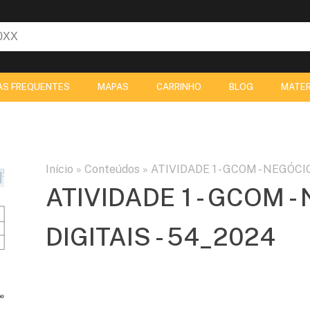
AS FREQUENTES
MAPAS
CARRINHO
BLOG
MATER
Início
»
Conteúdos
»
ATIVIDADE 1 - GCOM - NEGÓCI
ATIVIDADE 1 - GCOM 
DIGITAIS - 54_2024