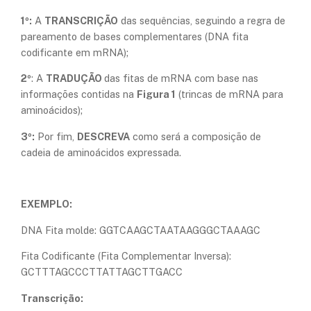
1º:
A
TRANSCRIÇÃO
das sequências, seguindo a regra de
pareamento de bases complementares (DNA fita
codificante em mRNA);
2º
: A
TRADUÇÃO
das fitas de mRNA com base nas
informações contidas na
Figura 1
(trincas de mRNA para
aminoácidos);
3º:
Por fim,
DESCREVA
como será a composição de
cadeia de aminoácidos expressada.
EXEMPLO:
DNA Fita molde: GGTCAAGCTAATAAGGGCTAAAGC
Fita Codificante (Fita Complementar Inversa):
GCTTTAGCCCTTATTAGCTTGACC
Transcrição: