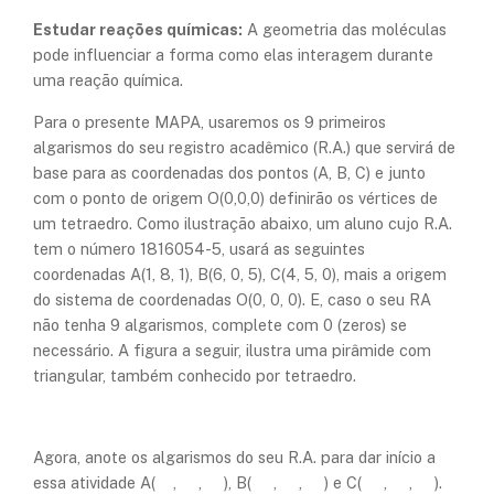
Estudar reações químicas:
A geometria das moléculas
pode influenciar a forma como elas interagem durante
uma reação química.
Para o presente MAPA, usaremos os 9 primeiros
algarismos do seu registro acadêmico (R.A.) que servirá de
base para as coordenadas dos pontos (A, B, C) e junto
com o ponto de origem O(0,0,0) definirão os vértices de
um tetraedro. Como ilustração abaixo, um aluno cujo R.A.
tem o número 1816054-5, usará as seguintes
coordenadas A(1, 8, 1), B(6, 0, 5), C(4, 5, 0), mais a origem
do sistema de coordenadas O(0, 0, 0). E, caso o seu RA
não tenha 9 algarismos, complete com 0 (zeros) se
necessário. A figura a seguir, ilustra uma pirâmide com
triangular, também conhecido por tetraedro.
Agora, anote os algarismos do seu R.A. para dar início a
essa atividade A( , , ), B( , , ) e C( , , ).