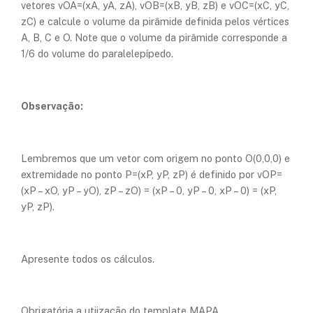
vetores v
OA
=(x
A
, y
A
, z
A
), v
OB
=(x
B
, y
B
, z
B
) e v
OC
=(x
C
, y
C
,
z
C
) e calcule o volume da pirâmide definida pelos vértices
A, B, C e O. Note que o volume da pirâmide corresponde a
1/6 do volume do paralelepípedo.
Observação:
Lembremos que um vetor com origem no ponto O(0,0,0) e
extremidade no ponto P=(x
P
, y
P
, z
P
) é definido por v
OP
=
(x
P
– x
O
, y
P
– y
O
), z
P
– z
O
) = (x
P
– 0, y
P
– 0, x
P
– 0) = (x
P
,
y
P
, z
P
).
Apresente todos os cálculos.
Obrigatória a utiização do template MAPA.