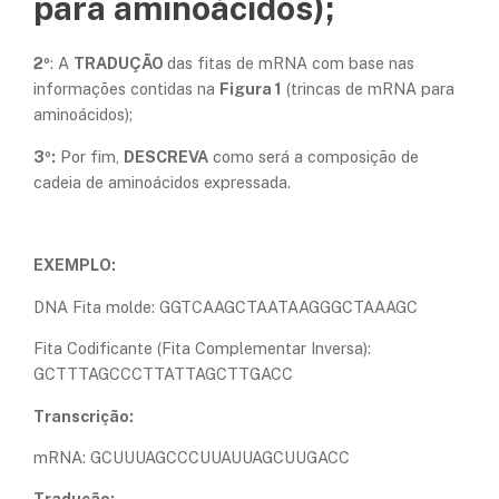
para aminoácidos);
2º
: A
TRADUÇÃO
das fitas de mRNA com base nas
informações contidas na
Figura 1
(trincas de mRNA para
aminoácidos);
3º:
Por fim,
DESCREVA
como será a composição de
cadeia de aminoácidos expressada.
EXEMPLO:
DNA Fita molde: GGTCAAGCTAATAAGGGCTAAAGC
Fita Codificante (Fita Complementar Inversa):
GCTTTAGCCCTTATTAGCTTGACC
Transcrição:
mRNA: GCUUUAGCCCUUAUUAGCUUGACC
Tradução: