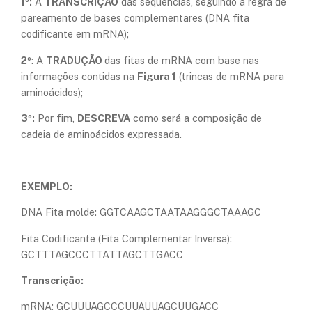
1º:
A
TRANSCRIÇÃO
das sequências, seguindo a regra de
pareamento de bases complementares (DNA fita
codificante em mRNA);
2º
: A
TRADUÇÃO
das fitas de mRNA com base nas
informações contidas na
Figura 1
(trincas de mRNA para
aminoácidos);
3º:
Por fim,
DESCREVA
como será a composição de
cadeia de aminoácidos expressada.
EXEMPLO:
DNA Fita molde: GGTCAAGCTAATAAGGGCTAAAGC
Fita Codificante (Fita Complementar Inversa):
GCTTTAGCCCTTATTAGCTTGACC
Transcrição:
mRNA: GCUUUAGCCCUUAUUAGCUUGACC