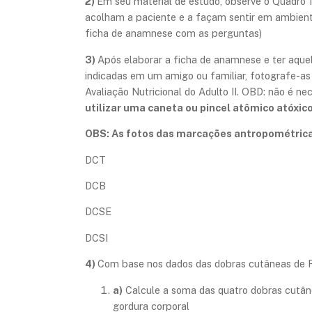
2)
Em seu material de estudo, observe o Quadro 1
acolham a paciente e a façam sentir em ambiente
ficha de anamnese com as perguntas)
3)
Após elaborar a ficha de anamnese e ter aque
indicadas em um amigo ou familiar, fotografe-as 
Avaliação Nutricional do Adulto II. OBD: não é n
utilizar uma caneta ou pincel atômico atóxic
OBS: As fotos das marcações antropométricas
DCT
DCB
DCSE
DCSI
4)
Com base nos dados das dobras cutâneas de R
a)
Calcule a soma das quatro dobras cutâne
gordura corporal