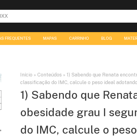
AS FREQUENTES
MAPAS
CARRINHO
BLOG
MATER
Início
»
Conteúdos
»
1) Sabendo que Renata encont
classificação do IMC, calcule o peso ideal adotan
1) Sabendo que Renat
obesidade grau I segu
do IMC, calcule o pes