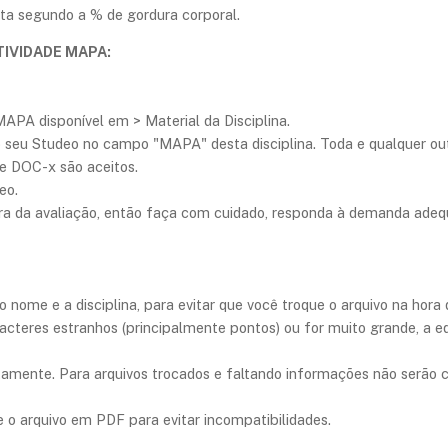
ata segundo a % de gordura corporal.
TIVIDADE MAPA:
MAPA disponível em > Material da Disciplina.
lo seu Studeo no campo "MAPA" desta disciplina. Toda e qualquer o
e DOC-x são aceitos.
eo.
hora da avaliação, então faça com cuidado, responda à demanda ade
imo nome e a disciplina, para evitar que você troque o arquivo na ho
acteres estranhos (principalmente pontos) ou for muito grande, a e
retamente. Para arquivos trocados e faltando informações não serão
 arquivo em PDF para evitar incompatibilidades.