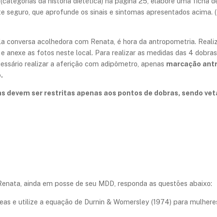
(categorias da história dietética) na página 25, elabore uma ficha
 seguro, que aprofunde os sinais e sintomas apresentados acima. (
la conversa acolhedora com Renata, é hora da antropometria. Real
e anexe as fotos neste local. Para realizar as medidas das 4 dobra
ecessário realizar a aferição com adipômetro, apenas
marcação antr
o.
 devem ser restritas apenas aos pontos de dobras, sendo veta
enata, ainda em posse de seu MDD, responda as questões abaixo:
as e utilize a equação de Durnin & Womersley (1974) para mulheres