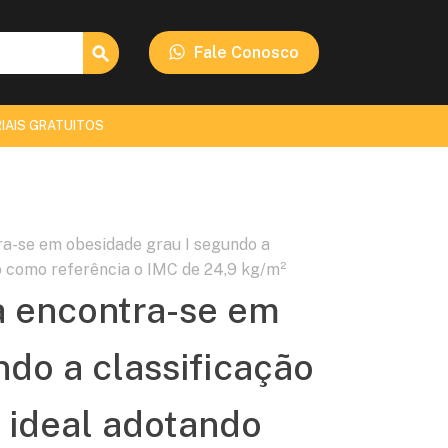
Search Button
Fale Conosco
IAIS GRATUITOS
ra-se em obesidade grau I segundo a
do como referência o IMC de 24,9 kg/m²
a encontra-se em
ndo a classificação
o ideal adotando