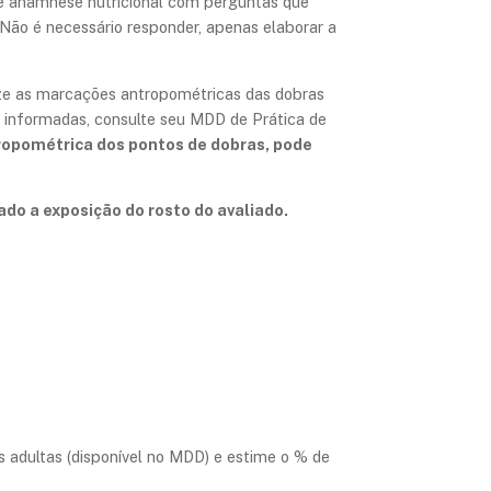
 de anamnese nutricional com perguntas que
Não é necessário responder, apenas elaborar a
ize as marcações antropométricas das dobras
s informadas, consulte seu MDD de Prática de
opométrica dos pontos de dobras, pode
do a exposição do rosto do avaliado.
 adultas (disponível no MDD) e estime o % de