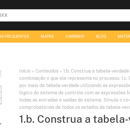
AS FREQUENTES
MAPAS
CARRINHO
BLOG
MATER
Início
»
Conteúdos
»
1.b. Construa a tabela-verdad
combinação o que ela representa no processo. 1.c.
por meio da tabela-verdade utilizando as expressõe
lógico do sistema de controle com as expressões 
todas as entradas e saídas do sistema. Simule o ci
comprobatórias de todos os estados da tabela-ver
1.b. Construa a tabela