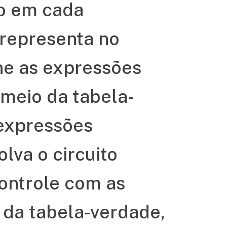
do em cada
representa no
ine as expressões
 meio da tabela-
 expressões
lva o circuito
controle com as
da tabela-verdade,