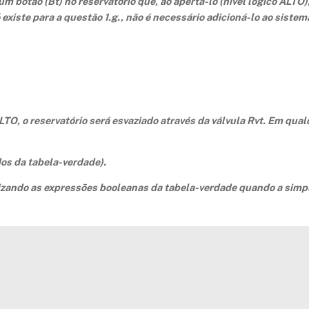
 botão (Bt) no reservatório que, ao apertá-lo (nível lógico ALTO),
ó existe para a questão 1.g., não é necessário adicioná-lo ao siste
LTO, o reservatório será esvaziado através da válvula Rvt. Em qua
os da tabela-verdade).
ilizando as expressões booleanas da tabela-verdade quando a simp