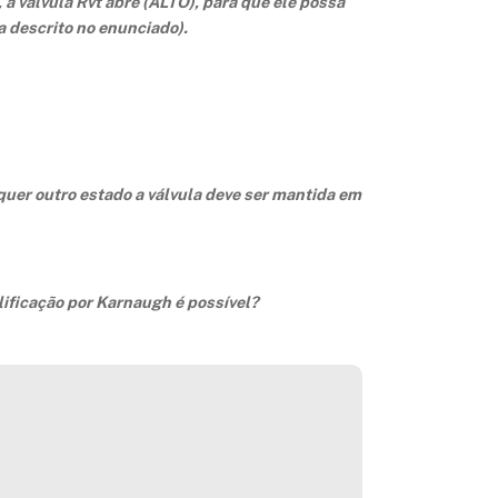
 a válvula Rvt abre (ALTO), para que ele possa
ma descrito no enunciado).
lquer outro estado a válvula deve ser mantida em
lificação por Karnaugh é possível?