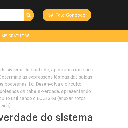
Search Button
Fale Conosco
IAIS GRATUITOS
e do sistema de controle, apontando em cada
 Determine as expressões lógicas das saídas
s booleanas. 1.d. Desenvolva o circuito
booleanas da tabela-verdade, apresentando
rcuito utilizando o LOGISIM (anexar fotos
dade).
-verdade do sistema