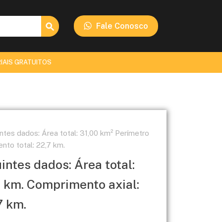
Search Button
Fale Conosco
IAIS GRATUITOS
ntes dados: Área total: 31,00 km² Perímetro
nto total: 22,7 km.
intes dados: Área total:
0 km. Comprimento axial:
7 km.