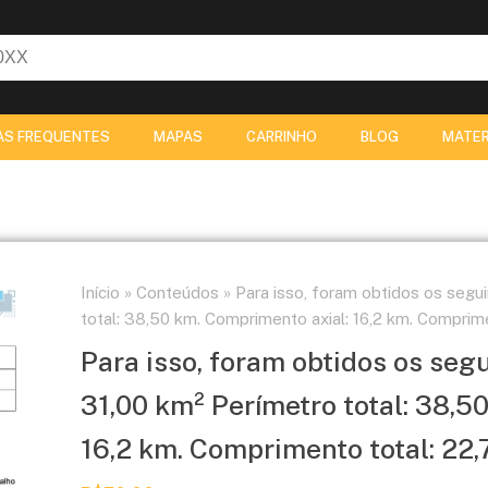
AS FREQUENTES
MAPAS
CARRINHO
BLOG
MATER
Início
»
Conteúdos
»
Para isso, foram obtidos os segui
total: 38,50 km. Comprimento axial: 16,2 km. Comprime
Para isso, foram obtidos os segu
31,00 km² Perímetro total: 38,5
16,2 km. Comprimento total: 22,