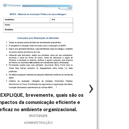
›
) EXPLIQUE, brevemente, quais são os
- Responsabi
mpactos da comunicação eficiente e
programas para
eficaz no ambiente organizacional.
def
31/07/2025
ADMINISTRAÇÃO