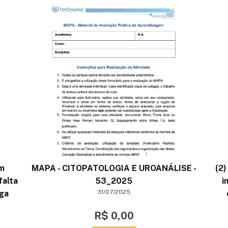
em
MAPA - CITOPATOLOGIA E UROANÁLISE -
(2
falta
53_2025
i
31/07/2025
ega
R$ 0,00