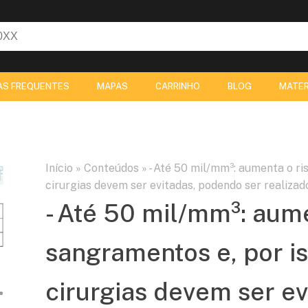
AS FREQUENTES
MAPAS
CARRINHO
BLOG
MATER
Início
»
Conteúdos
»
- Até 50 mil/mm³: aumenta o ri
cirurgias devem ser evitadas, podendo ser realiz
- Até 50 mil/mm³: aume
sangramentos e, por i
cirurgias devem ser e