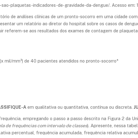
e-sao-plaquetas-indicadores-de-gravidade-da-dengue/. Acesso em: 1
tório de análises clínicas de um pronto-socorro em uma cidade co
esentar um relatório ao diretor do hospital sobre os casos de deng
guir referem-se aos resultados dos exames de contagem de plaque
(x mil/mm³) de 40 pacientes atendidos no pronto-socorro*
SSIFIQUE-A
em qualitativa ou quantitativa, contínua ou discreta.
J
frequência, empregando o passo a passo descrito na Figura 2 da Unida
la de frequências com intervalo de classes
). Apresente, nessa tabe
relativa percentual, frequência acumulada, frequência relativa acum