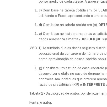
ponto médio de cada classe. A apresentaçã
c)
Com base na tabela obtida em (b),
ELA
utilizando o Excel, apresentando o limite s
d)
Com base na tabela obtida em (b),
DET
e)
Com base no histograma e nas estatística
dados apresenta simetria?
JUSTIFIQUE
sua
f)
Assumindo que os dados seguem distribu
populacional da contagem do número de pla
como aproximação do desvio-padrão populac
g)
Considere um estudo de caso-controle (d
desenvolver o óbito no caso de dengue hem
controles são indivíduos que diferem apena
razão de prevalência (RP) e
INTERPRETE
o
Tabela 2 - Distribuição de óbitos por dengue he
Fonte: o autor.