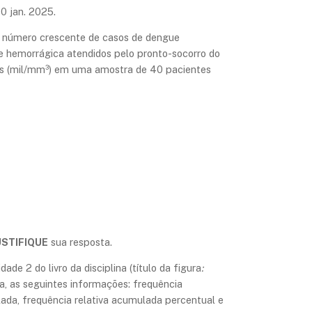
0 jan. 2025.
m número crescente de casos de dengue
ue hemorrágica atendidos pelo pronto-socorro do
tas (mil/mm³) em uma amostra de 40 pacientes
USTIFIQUE
sua resposta.
de 2 do livro da disciplina (título da figura
:
la, as seguintes informações: frequência
ulada, frequência relativa acumulada percentual e