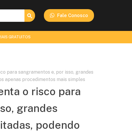
Search Button
Fale Conosco
IAIS GRATUITOS
sco para sangramentos e, por isso, grandes
ados apenas procedimentos mais simples
nta o risco para
sso, grandes
vitadas, podendo