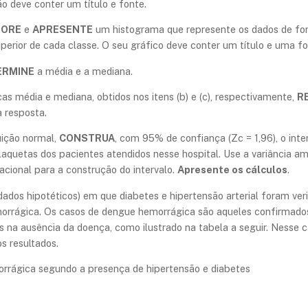
o deve conter um título e fonte.
BORE
e
APRESENTE
um histograma que represente os dados de form
uperior de cada classe. O seu gráfico deve conter um título e uma fo
ERMINE
a média e a mediana.
s média e mediana, obtidos nos itens (b) e (c), respectivamente,
R
 resposta.
ição normal,
CONSTRUA
, com 95% de confiança (Zc = 1,96), o int
quetas dos pacientes atendidos nesse hospital. Use a variância amo
ional para a construção do intervalo.
Apresente os cálculos
.
ados hipotéticos) em que diabetes e hipertensão arterial foram ver
orrágica. Os casos de dengue hemorrágica são aqueles confirmados 
s na ausência da doença, como ilustrado na tabela a seguir. Nesse 
s resultados.
morrágica segundo a presença de hipertensão e diabetes