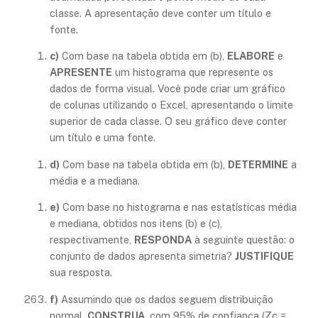
classe. A apresentação deve conter um título e
fonte.
c)
Com base na tabela obtida em (b),
ELABORE
e
APRESENTE
um histograma que represente os
dados de forma visual. Você pode criar um gráfico
de colunas utilizando o Excel, apresentando o limite
superior de cada classe. O seu gráfico deve conter
um título e uma fonte.
d)
Com base na tabela obtida em (b),
DETERMINE
a
média e a mediana.
e)
Com base no histograma e nas estatísticas média
e mediana, obtidos nos itens (b) e (c),
respectivamente,
RESPONDA
à seguinte questão: o
conjunto de dados apresenta simetria?
JUSTIFIQUE
sua resposta.
f)
Assumindo que os dados seguem distribuição
normal,
CONSTRUA
, com 95% de confiança (Zc =